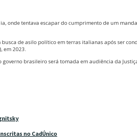
tália, onde tentava escapar do cumprimento de um manda
 busca de asilo político em terras italianas após ser co
), em 2023.
lo governo brasileiro será tomada em audiência da Justiç
gnitsky
inscritas no CadÚnico