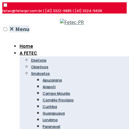
fetec@fetecpr.com.br | (41) 3322-9885 | (41) 3324-5636
✕
Menu
Home
A FETEC
Diretoria
Objetivos
Sindicatos
Apucarana
Arapoti
Campo Mourão
Cornélio Procópio
Curitiba
Guarapuava
Londrina
Paranavaí