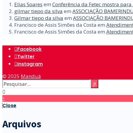
Elias Soares
em
Conferência da Fetec mostra para 
gilmar tiepo da silva
em
ASSOCIAÇÃO BAMERINDU
Gilmar tiepo da silva
em
ASSOCIAÇÃO BAMERINDU
Francisco de Assis Simões da Costa
em
Atendiment
Francisco de Assis Simões da Costa
em
Atendiment
Facebook
Twitter
Instagram
© 2025
Manduá
↑
Close
Arquivos