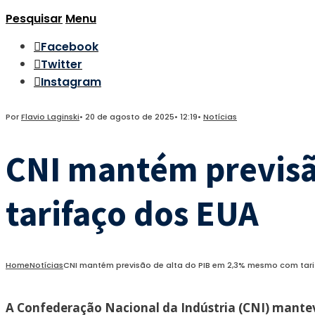
Pesquisar
Menu
Facebook
Twitter
Instagram
Por
Flavio Laginski
•
20 de agosto de 2025
•
12:19
•
Notícias
CNI mantém previsã
tarifaço dos EUA
Home
Notícias
CNI mantém previsão de alta do PIB em 2,3% mesmo com tar
A Confederação Nacional da Indústria (CNI) mantev