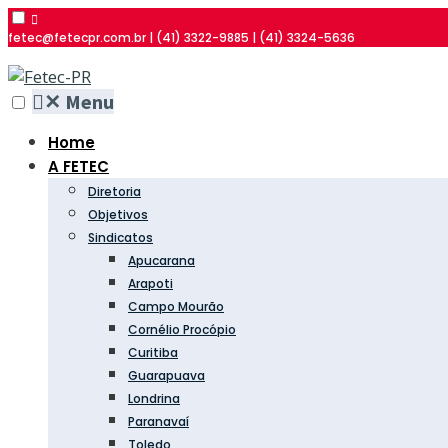
fetec@fetecpr.com.br | (41) 3322-9885 | (41) 3324-5636
✕
Menu
Home
A FETEC
Diretoria
Objetivos
Sindicatos
Apucarana
Arapoti
Campo Mourão
Cornélio Procópio
Curitiba
Guarapuava
Londrina
Paranavaí
Toledo