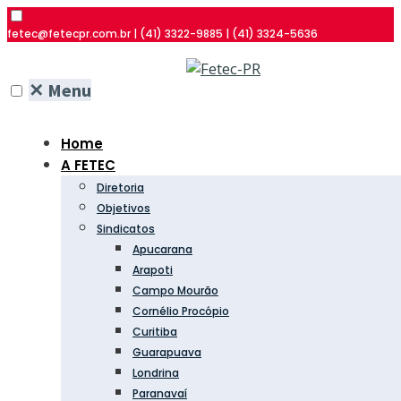
fetec@fetecpr.com.br | (41) 3322-9885 | (41) 3324-5636
✕
Menu
Home
A FETEC
Diretoria
Objetivos
Sindicatos
Apucarana
Arapoti
Campo Mourão
Cornélio Procópio
Curitiba
Guarapuava
Londrina
Paranavaí