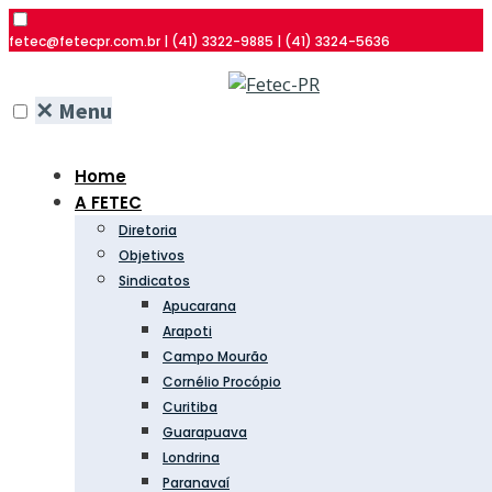
fetec@fetecpr.com.br | (41) 3322-9885 | (41) 3324-5636
✕
Menu
Home
A FETEC
Diretoria
Objetivos
Sindicatos
Apucarana
Arapoti
Campo Mourão
Cornélio Procópio
Curitiba
Guarapuava
Londrina
Paranavaí