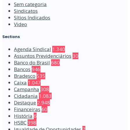
Sem categoria
Sindicatos
Sítios Indicados
Video
Sections
Agenda Sindical
1.340
Assuntos Previdenciários
30
Banco do Brasil
680
Bancos
946
Bradesco
535
Caixa
1.047
Campanha
308
Cidadania
1.083
Destaque
2.948
Financeiras
60
História
6
HSBC
398
Igualdade de Oportunidades
7