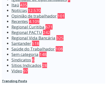
Itaú
435
Notícias
12.570
Opinião de trabalhador
101
Recentes
4.109
Regional Curitiba
671
Regional PACTU
242
Regional Vida Bancária
325
Santander
518
Saúde do Trabalhador
108
Sem categoria
148
Sindicatos
6
Sítios Indicados
28
Video
97
Trending Posts