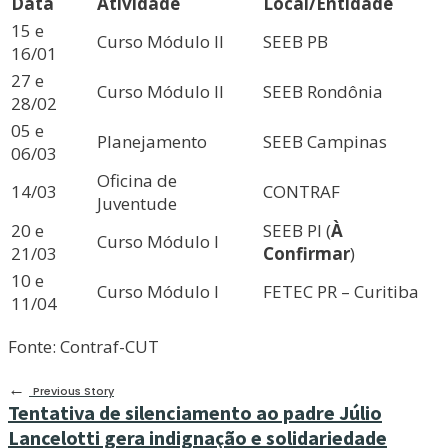
Data
Atividade
Local/Entidade
15 e
Curso Módulo II
SEEB PB
16/01
27 e
Curso Módulo II
SEEB Rondônia
28/02
05 e
Planejamento
SEEB Campinas
06/03
Oficina de
14/03
CONTRAF
Juventude
20 e
SEEB PI (
À
Curso Módulo I
21/03
Confirmar
)
10 e
Curso Módulo I
FETEC PR – Curitiba
11/04
Fonte: Contraf-CUT
←
Previous Story
Tentativa de silenciamento ao padre Júlio
Lancelotti gera indignação e solidariedade