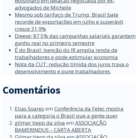
Bolsonaro em delação negociada por ex-
advogados de Michelle
Mesmo sob tarifaço de Trump, Brasil bate
recorde de exportações em julho e superávit
cresce 31,9%
Dieese: 87,5% das campanhas salariais garantem
ganho real no primeiro semestre
É do Brasil: Isenção do IR amplia renda de
trabalhadores e pode estimular economia
Nota da CUT: redução tímida dos juros trava o
desenvolvimento e pune trabalhadores
Comentários
Elias Soares
em
Conferência da Fetec mostra
para a categoria o Brasil que a gente quer
gilmar tiepo da silva
em
ASSOCIAÇÃO
BAMERINDUS – CARTA ABERTA
Gilmar tiepo da silva
em
ASSOCIAÇÃO