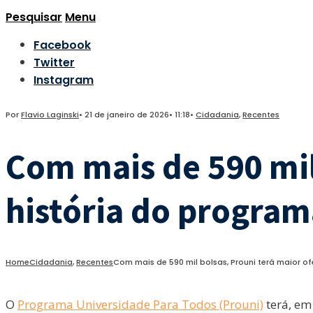
Pesquisar
Menu
Facebook
Twitter
Instagram
Por
Flavio Laginski
•
21 de janeiro de 2026
•
11:18
•
Cidadania
,
Recentes
Com mais de 590 mil
história do program
Home
Cidadania
,
Recentes
Com mais de 590 mil bolsas, Prouni terá maior o
O
Programa Universidade Para Todos (Prouni)
terá, em