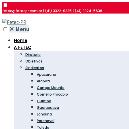
fetec@fetecpr.com.br | (41) 3322-9885 | (41) 3324-5636
✕
Menu
Home
A FETEC
Diretoria
Objetivos
Sindicatos
Apucarana
Arapoti
Campo Mourão
Cornélio Procópio
Curitiba
Guarapuava
Londrina
Paranavaí
Toledo