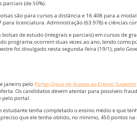
 parciais (de 50%).
bolsas são para cursos a distância e 16.408 para a moda
7 para licenciatura. Administração (63.978) e ciências 
a bolsas de estudo (integrais e parciais) em cursos de g
es do programa ocorrem duas vezes ao ano, tendo como pú
stre foi divulgado nesta segunda-feira (19/1), pelo Gov
e janeiro pelo
Portal Único de Acesso ao Ensino Superior
e oferta. Os candidatos devem atentar para possíveis frau
 pelo portal.
ue o estudante tenha completado o ensino médio e que te
preciso que ele tenha obtido, no mínimo, 450 pontos na