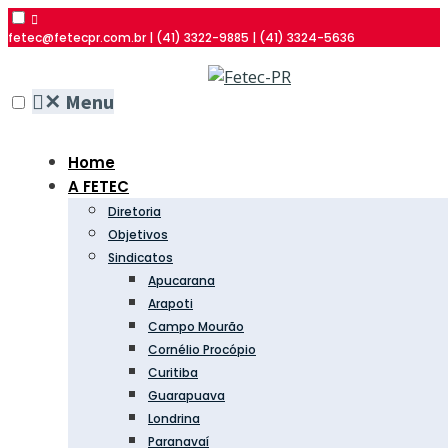
fetec@fetecpr.com.br | (41) 3322-9885 | (41) 3324-5636
✕
Menu
Home
A FETEC
Diretoria
Objetivos
Sindicatos
Apucarana
Arapoti
Campo Mourão
Cornélio Procópio
Curitiba
Guarapuava
Londrina
Paranavaí