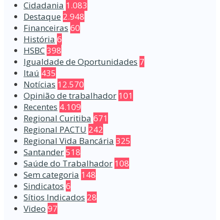
Cidadania
1.083
Destaque
2.948
Financeiras
60
História
6
HSBC
398
Igualdade de Oportunidades
7
Itaú
435
Notícias
12.570
Opinião de trabalhador
101
Recentes
4.109
Regional Curitiba
671
Regional PACTU
242
Regional Vida Bancária
325
Santander
518
Saúde do Trabalhador
108
Sem categoria
148
Sindicatos
6
Sítios Indicados
28
Video
97