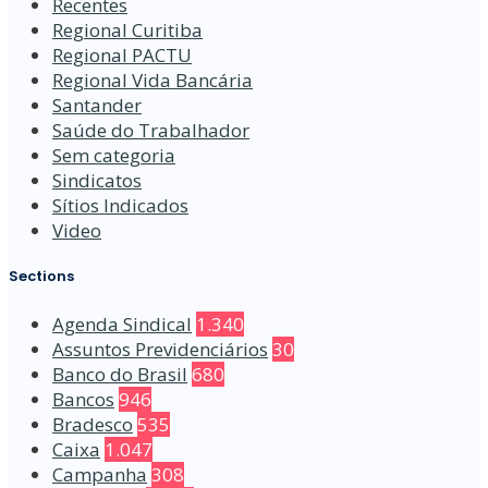
Recentes
Regional Curitiba
Regional PACTU
Regional Vida Bancária
Santander
Saúde do Trabalhador
Sem categoria
Sindicatos
Sítios Indicados
Video
Sections
Agenda Sindical
1.340
Assuntos Previdenciários
30
Banco do Brasil
680
Bancos
946
Bradesco
535
Caixa
1.047
Campanha
308