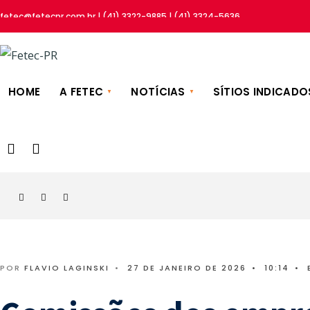
fetec@fetecpr.com.br | (41) 3322-9885 | (41) 3324-5636
HOME
A FETEC
NOTÍCIAS
SÍTIOS INDICADO
POR
FLAVIO LAGINSKI
•
27 DE JANEIRO DE 2026
•
10:14
•