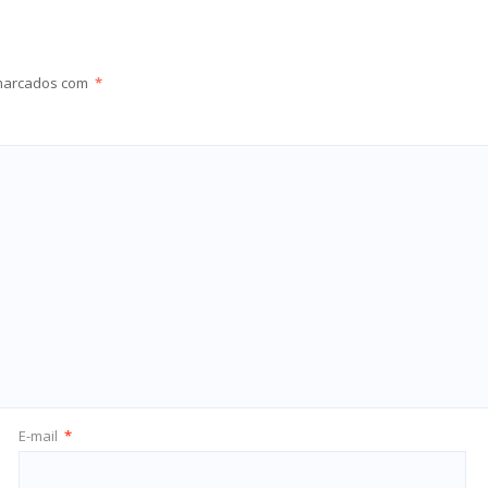
 marcados com
*
E-mail
*