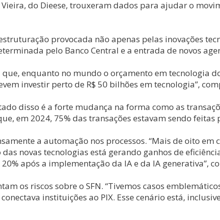
Vieira, do Dieese, trouxeram dados para ajudar o movim
reestruturação provocada não apenas pelas inovações t
eterminada pelo Banco Central e a entrada de novos agen
u que, enquanto no mundo o orçamento em tecnologia dos
evem investir perto de R$ 50 bilhões em tecnologia”, com
tado disso é a forte mudança na forma como as transaçõ
ue, em 2024, 75% das transações estavam sendo feitas p
amente a automação nos processos. “Mais de oito em ca
uso das novas tecnologias está gerando ganhos de eficiê
a 20% após a implementação da IA e da IA generativa”, c
am os riscos sobre o SFN. “Tivemos casos emblemáticos 
onectava instituições ao PIX. Esse cenário está, inclus