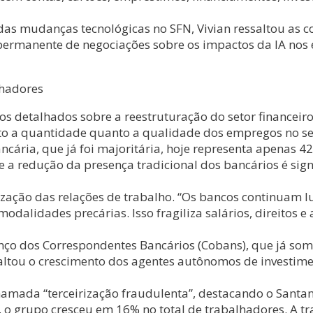
as mudanças tecnológicas no SFN, Vivian ressaltou as c
 permanente de negociações sobre os impactos da IA no
lhadores
s detalhados sobre a reestruturação do setor financeiro
to a quantidade quanto a qualidade dos empregos no s
ncária, que já foi majoritária, hoje representa apenas 
a redução da presença tradicional dos bancários é signi
ização das relações de trabalho. “Os bancos continuam l
odalidades precárias. Isso fragiliza salários, direitos e 
nço dos Correspondentes Bancários (Cobans), que já so
saltou o crescimento dos agentes autônomos de investi
 chamada “terceirização fraudulenta”, destacando o Santa
 o grupo cresceu em 16% no total de trabalhadores. A t