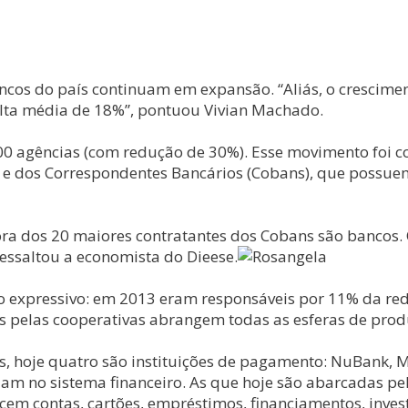
ncos do país continuam em expansão. “Aliás, o crescimen
lta média de 18%”, pontuou Vivian Machado.
00 agências (com redução de 30%). Esse movimento foi co
 e dos Correspondentes Bancários (Cobans), que possuem
 dos 20 maiores contratantes dos Cobans são bancos. O
ressaltou a economista do Dieese.
o expressivo: em 2013 eram responsáveis por 11% da re
os pelas cooperativas abrangem todas as esferas de prod
aís, hoje quatro são instituições de pagamento: NuBank,
tuam no sistema financeiro. As que hoje são abarcadas 
recem contas, cartões, empréstimos, financiamentos, inve