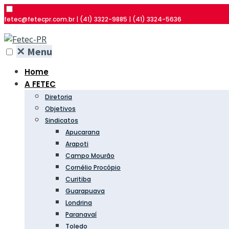
fetec@fetecpr.com.br | (41) 3322-9885 | (41) 3324-5636
✕
Menu
Home
A FETEC
Diretoria
Objetivos
Sindicatos
Apucarana
Arapoti
Campo Mourão
Cornélio Procópio
Curitiba
Guarapuava
Londrina
Paranavaí
Toledo