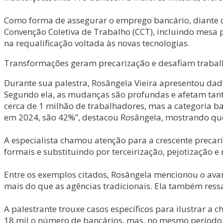
Como forma de assegurar o emprego bancário, diante d
Convenção Coletiva de Trabalho (CCT), incluindo mesa
na requalificação voltada às novas tecnologias.
Transformações geram precarização e desafiam traba
Durante sua palestra, Rosângela Vieira apresentou dado
Segundo ela, as mudanças são profundas e afetam tan
cerca de 1 milhão de trabalhadores, mas a categoria ba
em 2024, são 42%”, destacou Rosângela, mostrando que 
A especialista chamou atenção para a crescente precar
formais e substituindo por terceirização, pejotização e m
Entre os exemplos citados, Rosângela mencionou o ava
mais do que as agências tradicionais. Ela também res
A palestrante trouxe casos específicos para ilustrar a
18 mil o número de bancários, mas, no mesmo período,