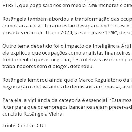
F1RST, que paga salários em média 23% menores e ainda
Rosângela também abordou a transformação das ocupaçõ
como caixa e escriturário estão desaparecendo, cresc
privados eram de TI; em 2024, já são quase 13%”, diss
Outro tema debatido foi o impacto da Inteligência Artif
ela explicou que ocupações como analistas financeiros 
fundamental que as negociações coletivas avancem para
trabalhadores sem diálogo”, defendeu.
Rosângela lembrou ainda que o Marco Regulatório da IA
negociação coletiva antes de demissões em massa, ava
Para ela, a vigilância da categoria é essencial. “Estam
lutar para que os empregos bancários sejam preservado
concluiu Rosângela Vieira.
Fonte: Contraf-CUT