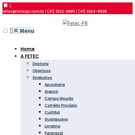
fetec@fetecpr.com.br | (41) 3322-9885 | (41) 3324-5636
✕
Menu
Home
A FETEC
Diretoria
Objetivos
Sindicatos
Apucarana
Arapoti
Campo Mourão
Cornélio Procópio
Curitiba
Guarapuava
Londrina
Paranavaí