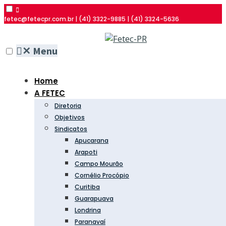
fetec@fetecpr.com.br | (41) 3322-9885 | (41) 3324-5636
✕
Menu
Home
A FETEC
Diretoria
Objetivos
Sindicatos
Apucarana
Arapoti
Campo Mourão
Cornélio Procópio
Curitiba
Guarapuava
Londrina
Paranavaí