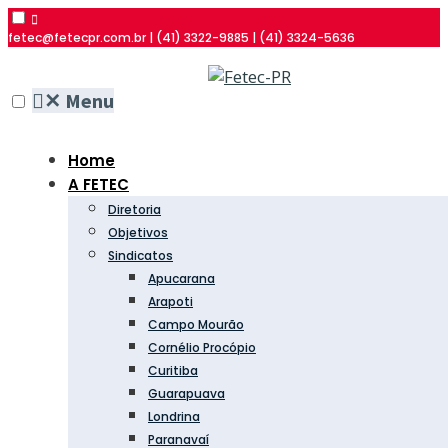
fetec@fetecpr.com.br | (41) 3322-9885 | (41) 3324-5636
✕
Menu
Home
A FETEC
Diretoria
Objetivos
Sindicatos
Apucarana
Arapoti
Campo Mourão
Cornélio Procópio
Curitiba
Guarapuava
Londrina
Paranavaí