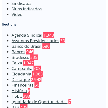
Sindicatos
Sítios Indicados
Video
Sections
Agenda Sindical
1.340
Assuntos Previdenciários
30
Banco do Brasil
680
Bancos
946
Bradesco
535
Caixa
1.047
Campanha
308
Cidadania
1.083
Destaque
2.948
Financeiras
60
História
6
HSBC
398
Igualdade de Oportunidades
7
Itaú
435