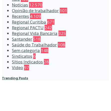
Notícias
12.570
Opinião de trabalhador
101
Recentes
4.109
Regional Curitiba
671
Regional PACTU
242
Regional Vida Bancária
325
Santander
518
Saúde do Trabalhador
108
Sem categoria
148
Sindicatos
6
Sítios Indicados
28
Video
97
Trending Posts