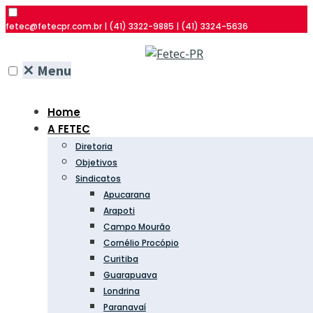
fetec@fetecpr.com.br | (41) 3322-9885 | (41) 3324-5636
✕
Menu
Home
A FETEC
Diretoria
Objetivos
Sindicatos
Apucarana
Arapoti
Campo Mourão
Cornélio Procópio
Curitiba
Guarapuava
Londrina
Paranavaí