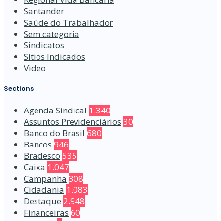
Santander
Saúde do Trabalhador
Sem categoria
Sindicatos
Sítios Indicados
Video
Sections
Agenda Sindical
1.340
Assuntos Previdenciários
30
Banco do Brasil
680
Bancos
946
Bradesco
535
Caixa
1.047
Campanha
308
Cidadania
1.083
Destaque
2.948
Financeiras
60