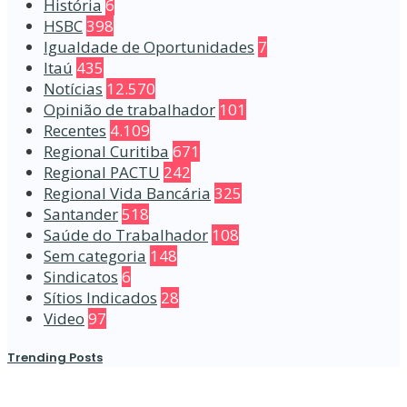
História
6
HSBC
398
Igualdade de Oportunidades
7
Itaú
435
Notícias
12.570
Opinião de trabalhador
101
Recentes
4.109
Regional Curitiba
671
Regional PACTU
242
Regional Vida Bancária
325
Santander
518
Saúde do Trabalhador
108
Sem categoria
148
Sindicatos
6
Sítios Indicados
28
Video
97
Trending Posts