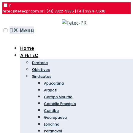
fetec@fetecpr.com.br | (41) 3322-9885 | (41) 3324-5636
✕
Menu
Home
A FETEC
Diretoria
Objetivos
Sindicatos
Apucarana
Arapoti
Campo Mourão
Cornélio Procópio
Curitiba
Guarapuava
Londrina
Paranavaí