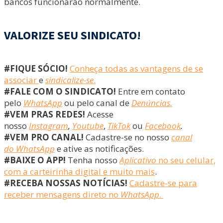
bancos funcionarão normalmente.
VALORIZE SEU SINDICATO!
#FIQUE SÓCIO!
Conheça todas as vantagens de se
associar
e
sindicalize-se
.
#FALE COM O SINDICATO!
Entre em contato
pelo
WhatsApp
ou pelo canal de
Denúncias.
#VEM PRAS REDES!
Acesse
nosso
Instagram
,
Youtube
,
TikTok
ou
Facebook
.
#VEM PRO CANAL!
Cadastre-se no nosso
canal
do WhatsApp
e ative as notificações.
#BAIXE O APP!
Tenha nosso
Aplicativo
no seu celular,
com a carteirinha digital e muito mais
.
#RECEBA NOSSAS NOTÍCIAS!
Cadastre-se para
receber mensagens direto no
WhatsApp
.