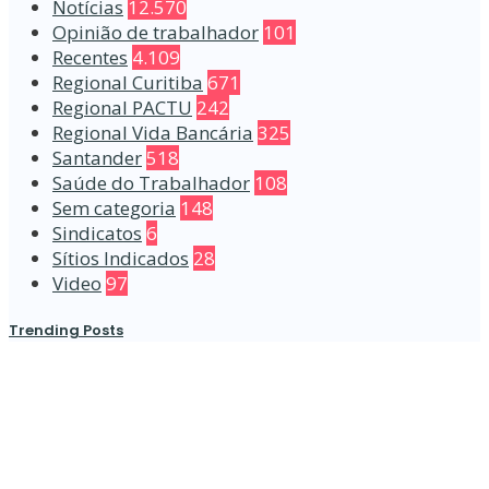
Notícias
12.570
Opinião de trabalhador
101
Recentes
4.109
Regional Curitiba
671
Regional PACTU
242
Regional Vida Bancária
325
Santander
518
Saúde do Trabalhador
108
Sem categoria
148
Sindicatos
6
Sítios Indicados
28
Video
97
Trending Posts