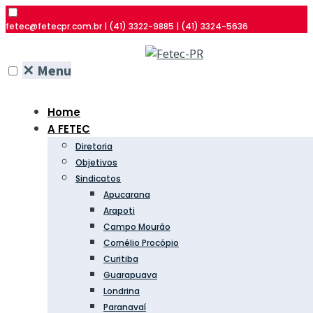
fetec@fetecpr.com.br | (41) 3322-9885 | (41) 3324-5636
✕
Menu
Home
A FETEC
Diretoria
Objetivos
Sindicatos
Apucarana
Arapoti
Campo Mourão
Cornélio Procópio
Curitiba
Guarapuava
Londrina
Paranavaí