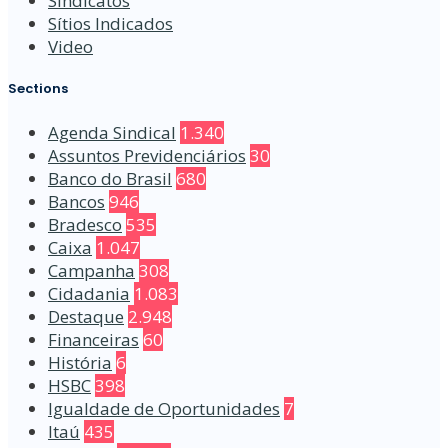
Sindicatos
Sítios Indicados
Video
Sections
Agenda Sindical
1.340
Assuntos Previdenciários
30
Banco do Brasil
680
Bancos
946
Bradesco
535
Caixa
1.047
Campanha
308
Cidadania
1.083
Destaque
2.948
Financeiras
60
História
6
HSBC
398
Igualdade de Oportunidades
7
Itaú
435