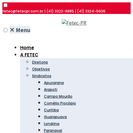
fetec@fetecpr.com.br | (41) 3322-9885 | (41) 3324-5636
✕
Menu
Home
A FETEC
Diretoria
Objetivos
Sindicatos
Apucarana
Arapoti
Campo Mourão
Cornélio Procópio
Curitiba
Guarapuava
Londrina
Paranavaí