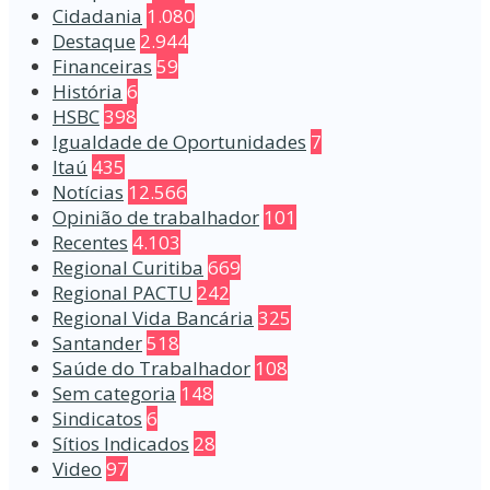
Cidadania
1.080
Destaque
2.944
Financeiras
59
História
6
HSBC
398
Igualdade de Oportunidades
7
Itaú
435
Notícias
12.566
Opinião de trabalhador
101
Recentes
4.103
Regional Curitiba
669
Regional PACTU
242
Regional Vida Bancária
325
Santander
518
Saúde do Trabalhador
108
Sem categoria
148
Sindicatos
6
Sítios Indicados
28
Video
97