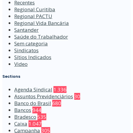
Recentes
Regional Curitiba
Regional PACTU
Regional Vida Bancária
Santander
Saúde do Trabalhador
Sem categoria
Sindicatos
Sítios Indicados
Video
Sections
Agenda Sindical
1.336
Assuntos Previdenciários
30
Banco do Brasil
680
Bancos
944
Bradesco
535
Caixa
1.047
Campanha
305