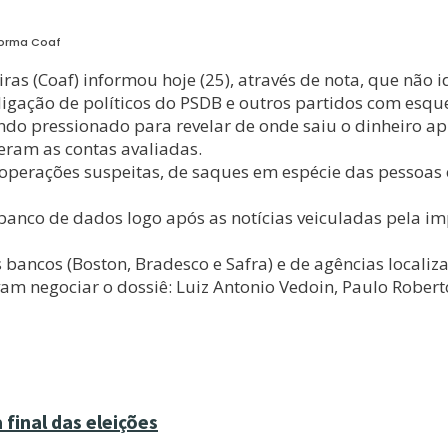
forma Coaf
iras (Coaf) informou hoje (25), através de nota, que não 
ligação de políticos do PSDB e outros partidos com es
endo pressionado para revelar de onde saiu o dinheiro a
veram as contas avaliadas.
perações suspeitas, de saques em espécie das pessoas en
 banco de dados logo após as notícias veiculadas pela i
s bancos (Boston, Bradesco e Safra) e de agências locali
vam negociar o dossiê: Luiz Antonio Vedoin, Paulo Rober
final das eleições