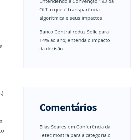
Entendendo a Convenção 193 da
OIT: o que é transparência
algorítmica e seus impactos
Banco Central reduz Selic para
14% ao ano; entenda o impacto
e
da decisão
o
.)
.
Comentários
da
Elias Soares
em
Conferência da
to
Fetec mostra para a categoria o