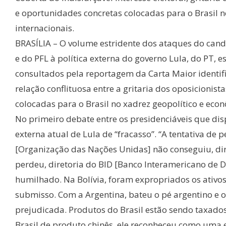
e oportunidades concretas colocadas para o Brasil n
internacionais.
BRASÍLIA – O volume estridente dos ataques do cand
e do PFL à política externa do governo Lula, do PT, 
consultados pela reportagem da Carta Maior identifi
relação conflituosa entre a gritaria dos oposicionist
colocadas para o Brasil no xadrez geopolítico e econ
No primeiro debate entre os presidenciáveis que dis
externa atual de Lula de “fracasso”. “A tentativa 
[Organização das Nações Unidas] não conseguiu, d
perdeu, diretoria do BID [Banco Interamericano de De
humilhado. Na Bolívia, foram expropriados os ativos d
submisso. Com a Argentina, bateu o pé argentino e 
prejudicada. Produtos do Brasil estão sendo taxado
Brasil de produto chinês, ele reconheceu como uma 