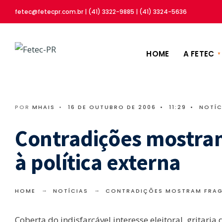
fetec@fetecpr.com.br | (41) 3322-9885 | (41) 3324-5636
HOME
A FETEC
POR
MHAIS
•
16 DE OUTUBRO DE 2006
•
11:29
•
NOTÍC
Contradições mostram
à política externa
HOME
NOTÍCIAS
CONTRADIÇÕES MOSTRAM FRAGI
Coberta do indisfarçável interesse eleitoral, gritari