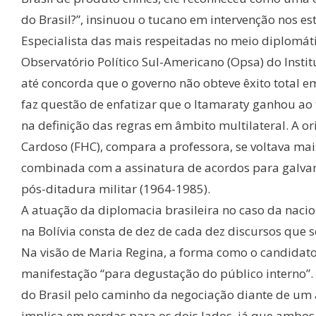
do Brasil?”, insinuou o tucano em intervenção nos e
Especialista das mais respeitadas no meio diplomát
Observatório Político Sul-Americano (Opsa) do Institu
até concorda que o governo não obteve êxito total e
faz questão de enfatizar que o Itamaraty ganhou ao
na definição das regras em âmbito multilateral. A o
Cardoso (FHC), compara a professora, se voltava mai
combinada com a assinatura de acordos para galvan
pós-ditadura militar (1964-1985).
A atuação da diplomacia brasileira no caso da nacion
na Bolívia consta de dez de cada dez discursos que 
Na visão de Maria Regina, a forma como o candidato
manifestação “para degustação do público interno”. 
do Brasil pelo caminho da negociação diante de u
implica em perdas para os dois lados, já que ambos