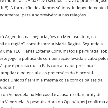
 é muito fácil. A paz leva séculos”, crava o professor José
(UnB). A formação de alianças sólidas, independemente 
undamental para a sobrevivência nas relações
o à Argentina nas negociações do Mercosul tem, na
il na região”, consubstancia Maria Regina. Segundo a
m uma TEC [Tarifa Externa Comum] toda perfurada, sob
Neste jogo, a política de compensação levada a cabo pelo
já que é preciso que o País com a maior presença
mpliar o potencial e as pretensões do bloco sul-
tados Unidos fizeram a mesma coisa com os países da
undial]”.
a da Venezuela no Mercosul e acusam o Itamaraty de
da Venezuela. A pesquisadora do Opsa/Iuperj confirma 