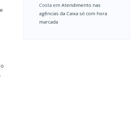
Costa
em
Atendimento nas
de
agências da Caixa só com hora
marcada
 o
s
a