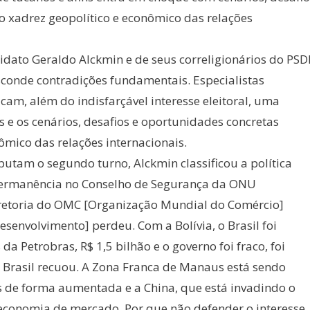
o xadrez geopolítico e econômico das relações
idato Geraldo Alckmin e de seus correligionários do PSD
esconde contradições fundamentais. Especialistas
cam, além do indisfarçável interesse eleitoral, uma
as e os cenários, desafios e oportunidades concretas
ômico das relações internacionais.
putam o segundo turno, Alckmin classificou a política
de permanência no Conselho de Segurança da ONU
iretoria do OMC [Organização Mundial do Comércio]
senvolvimento] perdeu. Com a Bolívia, o Brasil foi
a Petrobras, R$ 1,5 bilhão e o governo foi fraco, foi
o Brasil recuou. A Zona Franca de Manaus está sendo
s de forma aumentada e a China, que está invadindo o
economia de mercado. Por que não defender o interesse