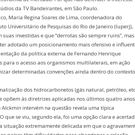
stúdios da TV Bandeirantes, em São Paulo.
ico, Maria Regina Soares de Lima, coordenadora do
to Universitário de Pesquisas do Rio de Janeiro (Iuperj),
m suas investidas e que “derrotas são sempre ruins”, mas
 ter adotado um posicionamento mais ofensivo e influent
rientação da política externa de Fernando Henrique
s para o acesso aos organismos multilaterais, em ação
izar determinadas convenções ainda dentro do context
alização dos hidrocarbonetos (gás natural, petróleo, etc
se opõem às diretrizes aplicadas nos últimos quatro anos
 Alckmin intervém na questão revela uma típica
O que se viu, segundo ela, foi uma opção clara e acerta
m a situação extremamente delicada em que o agravamen
 os países têm dificuldades para abandonar a relação