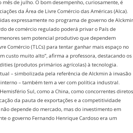
mo mês de julho. O bom desempenho, curiosamente, é
ciações da Área de Livre Comércio das Américas (Alca).
ndidas expressamente no programa de governo de Alckmin
do de comércio regulado poderá privar o País de
es menores sem potencial produtivo que dependem
vre Comércio (TLCs) para tentar ganhar mais espaço no
um custo muito alto”, afirma a professora, destacando os
ities (produtos primários agrícolas) à tecnologia.
tual – simbolizada pela referência de Alckmin à invasão
nterno – também tem a ver com política industral.
Hemisfério Sul, como a China, como concorrentes direto
cação da pauta de exportações e a competitividade
j, não depende do mercado, mas do investimento em
durante o governo Fernando Henrique Cardoso era um