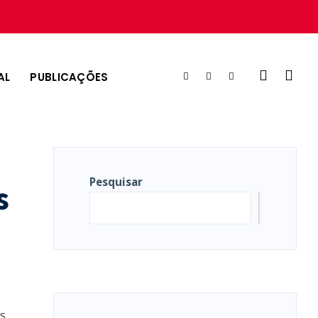
AL
PUBLICAÇÕES
Pesquisar
s
Pesqui
os