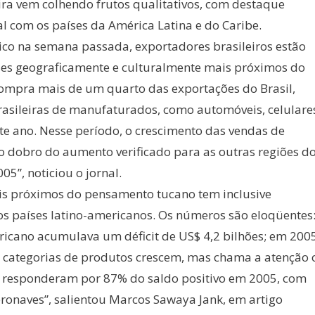
ira vem colhendo frutos qualitativos, com destaque
al com os países da América Latina e do Caribe.
ico na semana passada, exportadores brasileiros estão
es geograficamente e culturalmente mais próximos do
á compra mais de um quarto das exportações do Brasil,
rasileiras de manufaturados, como automóveis, celulare
ste ano. Nesse período, o crescimento das vendas de
o dobro do aumento verificado para as outras regiões d
”, noticiou o jornal.
is próximos do pensamento tucano tem inclusive
s países latino-americanos. Os números são eloqüentes
ricano acumulava um déficit de US$ 4,2 bilhões; em 2005
as categorias de produtos crescem, mas chama a atenção 
 responderam por 87% do saldo positivo em 2005, com
ronaves”, salientou Marcos Sawaya Jank, em artigo