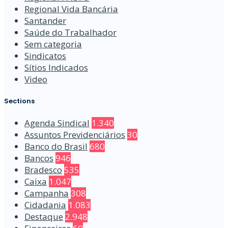
Regional Vida Bancária
Santander
Saúde do Trabalhador
Sem categoria
Sindicatos
Sítios Indicados
Video
Sections
Agenda Sindical
1.340
Assuntos Previdenciários
30
Banco do Brasil
680
Bancos
946
Bradesco
535
Caixa
1.047
Campanha
308
Cidadania
1.083
Destaque
2.948