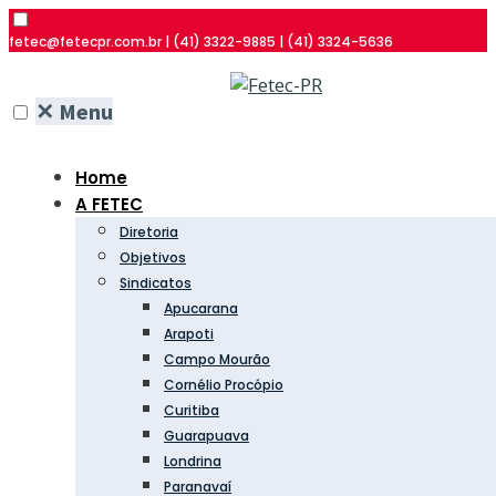
fetec@fetecpr.com.br | (41) 3322-9885 | (41) 3324-5636
✕
Menu
Home
A FETEC
Diretoria
Objetivos
Sindicatos
Apucarana
Arapoti
Campo Mourão
Cornélio Procópio
Curitiba
Guarapuava
Londrina
Paranavaí