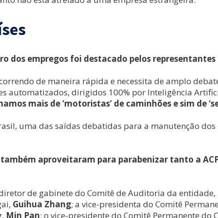
íses
futuro dos empregos foi destacado pelos representan
ocorrendo de maneira rápida e necessita de amplo deba
s automatizados, dirigidos 100% por Inteligência Artifi
amos mais de ‘motoristas’ de caminhões e sim de ‘s
Brasil, uma das saídas debatidas para a manutenção dos
ro também aproveitaram para parabenizar tanto a AC
 diretor de gabinete do Comitê de Auditoria da entidade,
gai,
Guihua Zhang
; a vice-presidenta do Comitê Perman
g,
Min Pan
; o vice-presidente do Comitê Permanente do 