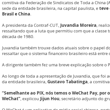
comitiva da Federação de Sindicatos de Toda a China (
sede da entidade brasileira, na capital paulista, e
teve 
Brasil e China
.
A presidenta da Contraf-CUT,
Juvandia Moreira
, real
ressaltando que a luta que permitiu com que a classe
década de 1980.
Juvandia também trouxe dados atuais sobre o papel do
ressaltar que o sistema financeiro brasileiro está ent
A dirigente também fez uma breve explicação sobre o P
Ao longo de toda a apresentação de Juvandia, que foi 
da entidade brasileira,
Gustavo Tabatinga
, a comitiv
“Semelhante ao PIX, nós temos o WeChat Pay, por on
WeChat”
, explicou
Jijun Hou
, secretário adjunto do g
O WeChat é um aplicativo de mídia social chinesa, por