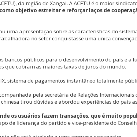
ACFTU), da região de Xangai. A ACFTU é o maior sindica
como objetivo estreitar e reforçar laços de coopera
izou uma apresentação sobre as características do sistem
 trabalhadora no setor conquistasse uma única convençã
s bancos públicos para o desenvolvimento do país e a l
re os que cobram as maiores taxas de juros do mundo.
IX, sistema de pagamentos instantâneo totalmente públic
acompanhada pela secretária de Relações Internacionais
a chinesa tirou dúvidas e abordou experiências do país as
de os usuários fazem transações, que é muito popular
rupo de liderança do partido e vice-presidente do Consel
tanto não está atrelado a uma empresa estrangeira.