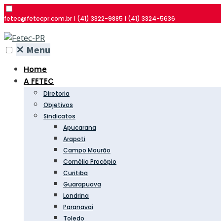
fetec@fetecpr.com.br | (41) 3322-9885 | (41) 3324-5636
✕
Menu
Home
A FETEC
Diretoria
Objetivos
Sindicatos
Apucarana
Arapoti
Campo Mourão
Cornélio Procópio
Curitiba
Guarapuava
Londrina
Paranavaí
Toledo