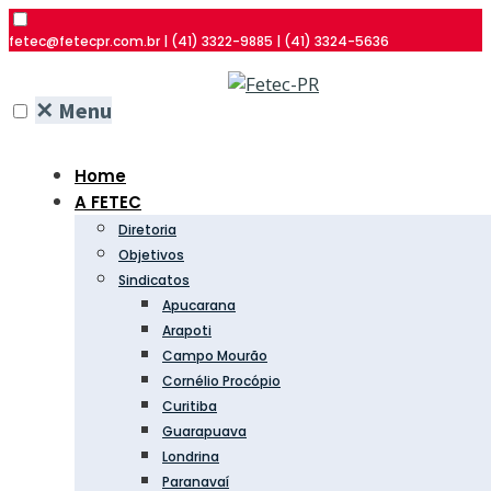
fetec@fetecpr.com.br | (41) 3322-9885 | (41) 3324-5636
✕
Menu
Home
A FETEC
Diretoria
Objetivos
Sindicatos
Apucarana
Arapoti
Campo Mourão
Cornélio Procópio
Curitiba
Guarapuava
Londrina
Paranavaí