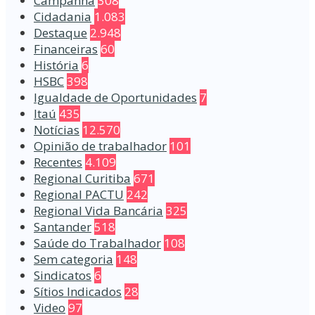
Campanha
308
Cidadania
1.083
Destaque
2.948
Financeiras
60
História
6
HSBC
398
Igualdade de Oportunidades
7
Itaú
435
Notícias
12.570
Opinião de trabalhador
101
Recentes
4.109
Regional Curitiba
671
Regional PACTU
242
Regional Vida Bancária
325
Santander
518
Saúde do Trabalhador
108
Sem categoria
148
Sindicatos
6
Sítios Indicados
28
Video
97