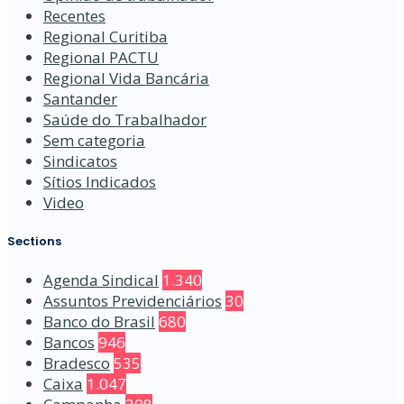
Recentes
Regional Curitiba
Regional PACTU
Regional Vida Bancária
Santander
Saúde do Trabalhador
Sem categoria
Sindicatos
Sítios Indicados
Video
Sections
Agenda Sindical
1.340
Assuntos Previdenciários
30
Banco do Brasil
680
Bancos
946
Bradesco
535
Caixa
1.047