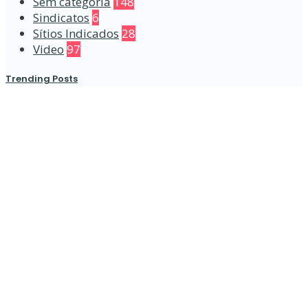
Sem categoria
148
Sindicatos
6
Sítios Indicados
28
Video
97
Trending Posts