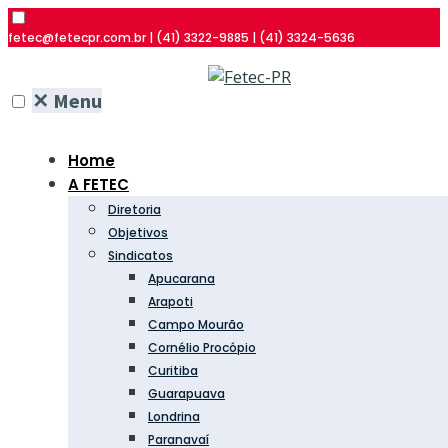
fetec@fetecpr.com.br | (41) 3322-9885 | (41) 3324-5636
✕
Menu
Home
A FETEC
Diretoria
Objetivos
Sindicatos
Apucarana
Arapoti
Campo Mourão
Cornélio Procópio
Curitiba
Guarapuava
Londrina
Paranavaí