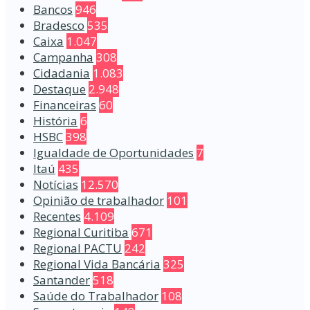
Bancos
946
Bradesco
535
Caixa
1.047
Campanha
308
Cidadania
1.083
Destaque
2.948
Financeiras
60
História
6
HSBC
398
Igualdade de Oportunidades
7
Itaú
435
Notícias
12.570
Opinião de trabalhador
101
Recentes
4.109
Regional Curitiba
671
Regional PACTU
242
Regional Vida Bancária
325
Santander
518
Saúde do Trabalhador
108