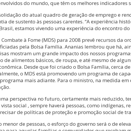
envolvidos do mundo, que têm os melhores indicadores so
nsolidação do atual quadro de geração de emprego e re
ia de sustento às pessoas carentes. “A experiência hist
 Brasil, estamos vivendo uma experiência do encontro do 
 Combate à Fome (MDS) para 2008 prevê recursos da orde
ficiadas pela Bolsa Família. Ananias lembrou que há, 
uisas mostram um grande impacto dos nossos programas s
de alimentos básicos, de roupa, e até mesmo de alguns 
onômica. Desde que foi criado o Bolsa Família, cerca de
ualmente, o MDS está promovendo um programa de capac
o programa mais adiante. Para o ministro, na medida em q
ação.
ma perspectiva no futuro, certamente mais reduzido, te
e vista social , sempre haverá pessoas, como indígenas,
cisar de políticas de proteção e promoção social de tra
menor de pessoas, o esforço do governo será o de eleva
ma para aquelas famílias e comunidades que recebam men