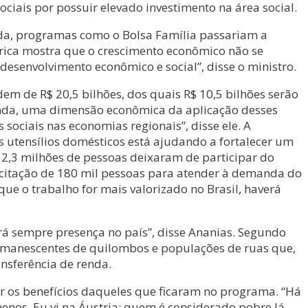
ciais por possuir elevado investimento na área social.
nda, programas como o Bolsa Família passariam a
órica mostra que o crescimento econômico não se
desenvolvimento econômico e social”, disse o ministro.
m de R$ 20,5 bilhões, dos quais R$ 10,5 bilhões serão
ainda, uma dimensão econômica da aplicação desses
ociais nas economias regionais”, disse ele. A
utensílios domésticos está ajudando a fortalecer um
 2,3 milhões de pessoas deixaram de participar do
itação de 180 mil pessoas para atender à demanda do
ue o trabalho for mais valorizado no Brasil, haverá
rá sempre presença no país”, disse Ananias. Segundo
 remanescentes de quilombos e populações de ruas que,
nsferência de renda.
r os benefícios daqueles que ficaram no programa. “Há
os. Eu vi na Áustria: quem é considerado pobre lá,