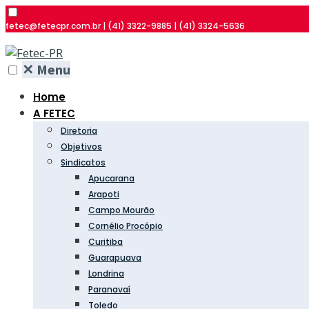
fetec@fetecpr.com.br | (41) 3322-9885 | (41) 3324-5636
✕
Menu
Home
A FETEC
Diretoria
Objetivos
Sindicatos
Apucarana
Arapoti
Campo Mourão
Cornélio Procópio
Curitiba
Guarapuava
Londrina
Paranavaí
Toledo