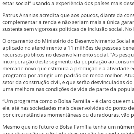
estar social” usando a experiência dos países mais des
Patrus Ananias acredita que aos poucos, diante da co
complementar a renda e não seriam mais a única garant
sustenta sem vigorosas políticas de inclusão social. No
O orçamento do Ministério do Desenvolvimento Social e
aplicado no atendimento a 11 milhões de pessoas bene
recursos públicos no desenvolvimento social. “As pesq
incorporação deste segmento da população ao consumo 
mercado novo que estimula a produção e a atividade ec
programa por atingir um padrão de renda melhor. At
setor da construção civil, e que serão desvinculadas d
uma melhora nas condições de vida de parte da popul
“Um programa como o Bolsa Família – é claro que em u
ele, até nas sociedades mais desenvolvidas do ponto d
por circunstâncias momentâneas ou duradouras, vão pre
Mesmo que no futuro o Bolsa Família tenha um número 
uma discussão se o Estado deve ou não ter renda míni