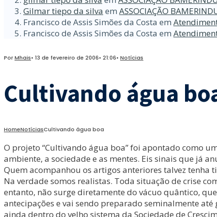
Gilmar tiepo da silva
em
ASSOCIAÇÃO BAMERINDU
Francisco de Assis Simões da Costa
em
Atendiment
Francisco de Assis Simões da Costa
em
Atendiment
Por
Mhais
•
13 de fevereiro de 2006
•
21:06
•
Notícias
Cultivando água bo
Home
Notícias
Cultivando água boa
O projeto “Cultivando água boa” foi apontado como uma
ambiente, a sociedade e as mentes. Eis sinais que já a
Quem acompanhou os artigos anteriores talvez tenha t
Na verdade somos realistas. Toda situação de crise c
entanto, não surge diretamente do vácuo quântico, quer
antecipações e vai sendo preparado seminalmente até 
ainda dentro do velho sistema da Sociedade de Crescim