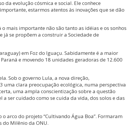
so da evolução cósmica e social. Ele conhece
importante, estarmos atentos às inovações que se dão
o mais importante não são tanto as idéias e os sonhos
ue já se propõem a construir a Sociedade de
l-Paraguay) em Foz do Iguaçu. Sabidamente é a maior
io Paraná e movendo 18 unidades geradoras de 12.600
a. Sob o governo Lula, a nova direção,
003 uma clara preocupação ecológica, numa perspectiva
a certa, uma ampla conscientização sobre a questão
 a ser cuidado como se cuida da vida, dos solos e das
b o arco do projeto “Cultivando Água Boa”. Formaram
as do Milênio da ONU.