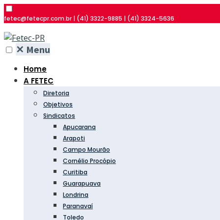
fetec@fetecpr.com.br | (41) 3322-9885 | (41) 3324-5636
✕
Menu
Home
A FETEC
Diretoria
Objetivos
Sindicatos
Apucarana
Arapoti
Campo Mourão
Cornélio Procópio
Curitiba
Guarapuava
Londrina
Paranavaí
Toledo