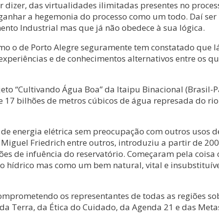
 dizer, das virtualidades ilimitadas presentes no proces
ganhar a hegemonia do processo como um todo. Daí ser 
ento Industrial mas que já não obedece à sua lógica.
o o de Porto Alegre seguramente tem constatado que lá 
experiências e de conhecimentos alternativos entre os q
rojeto “Cultivando Água Boa” da Itaipu Binacional (Brasi
de 17 bilhões de metros cúbicos de água represada do r
de energia elétrica sem preocupação com outros usos del
iguel Friedrich entre outros, introduziu a partir de 2
giões de infuência do reservatório. Começaram pela cois
hídrico mas como um bem natural, vital e insubstituível
comprometendo os representantes de todas as regiões so
 da Terra, da Ética do Cuidado, da Agenda 21 e das Met