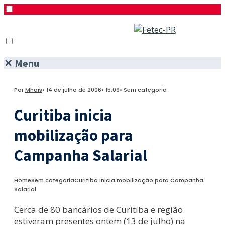
✕
Menu
Pesquisar
Menu
Facebook
Por
Mhais
•
14 de julho de 2006
•
15:09
•
Sem categoria
Twitter
Instagram
Curitiba inicia
mobilização para
Campanha Salarial
Home
Sem categoria
Curitiba inicia mobilização para Campanha
Salarial
Cerca de 80 bancários de Curitiba e região
estiveram presentes ontem (13 de julho) na