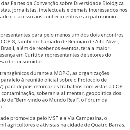
ia das Partes da Convenção sobre Diversidade Biológica
tas, jornalistas, intelectuais e demais interessados nos
idade e o acesso aos conhecimentos e ao patrimônio
representantes para pelo menos um dos dois encontros
da COP-8, também chamado de Reunião de Alto-Nível,
Brasil, além de receber os eventos, terá a maior
esença em Curitiba representantes de setores do
esa do consumidor.
 transgênicos durante a MOP-3, as organizações
aralelo à reunião oficial sobre o Protocolo de
 para depois retomar os trabalhos com vistas à COP-
 contaminação, soberania alimentar, geopolítica dos
ítulo de “Bem-vindo ao Mundo Real”, o Fórum da
o.
idade promovida pelo MST e a Via Campesina, o
l agricultores e ativistas na cidade de Quatro Barras,