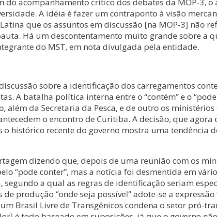
lém do acompanhamento crítico dos debates da MOP-3, 
versidade. A idéia é fazer um contraponto à visão mercant
 Latina que os assuntos em discussão [na MOP-3] não r
 pauta. Há um descontentamento muito grande sobre a q
integrante do MST, em nota divulgada pela entidade.
 discussão sobre a identificação dos carregamentos cont
s. A batalha política interna entre o “contém” e o “pode
 além da Secretaria da Pesca, e de outro os ministérios 
ntecedem o encontro de Curitiba. A decisão, que agora 
s o histórico recente do governo mostra uma tendência de
rtagem dizendo que, depois de uma reunião com os minis
 pelo “pode conter”, mas a notícia foi desmentida em vári
, segundo a qual as regras de identificação seriam espe
de produção “onde seja possível” adote-se a expressão 
um Brasil Livre de Transgênicos condena o setor pró-tr
lor] é todo baseado em suposições, já que o governo nã