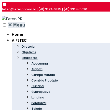
fetec@fetecpr.com.br | (41) 3322-9885 | (41) 3324-5636
✕
Menu
Home
A FETEC
Diretoria
Objetivos
Sindicatos
Apucarana
Arapoti
Campo Mourão
Cornélio Procópio
Curitiba
Guarapuava
Londrina
Paranavaí
Toledo