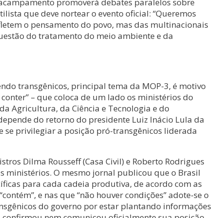
o acampamento promoverá debates paralelos sobre
ilista que deve nortear o evento oficial: “Queremos
efletem o pensamento do povo, mas das multinacionais
uestão do tratamento do meio ambiente e da
endo transgênicos, principal tema da MOP-3, é motivo
 conter” – que coloca de um lado os ministérios do
da Agricultura, da Ciência e Tecnologia e do
depende do retorno do presidente Luiz Inácio Lula da
 se privilegiar a posição pró-transgênicos liderada
tros Dilma Rousseff (Casa Civil) e Roberto Rodrigues
os ministérios. O mesmo jornal publicou que o Brasil
cíficas para cada cadeia produtiva, de acordo com as
“contém”, e nas que “não houver condições” adote-se o
ansgênicos do governo por estar plantando informações
o confirmou nem comunicou oficialmente sua posição.