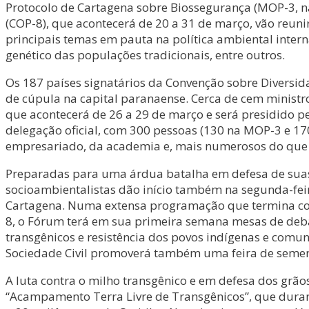
Protocolo de Cartagena sobre Biossegurança (MOP-3, na 
(COP-8), que acontecerá de 20 a 31 de março, vão reunir
principais temas em pauta na política ambiental inter
genético das populações tradicionais, entre outros.
Os 187 países signatários da Convenção sobre Diversi
de cúpula na capital paranaense. Cerca de cem minist
que acontecerá de 26 a 29 de março e será presidido pel
delegação oficial, com 300 pessoas (130 na MOP-3 e 17
empresariado, da academia e, mais numerosos do que n
Preparadas para uma árdua batalha em defesa de suas 
socioambientalistas dão início também na segunda-feira
Cartagena. Numa extensa programação que termina com 
8, o Fórum terá em sua primeira semana mesas de debat
transgênicos e resistência dos povos indígenas e comu
Sociedade Civil promoverá também uma feira de sement
A luta contra o milho transgênico e em defesa dos grã
“Acampamento Terra Livre de Transgênicos”, que durante