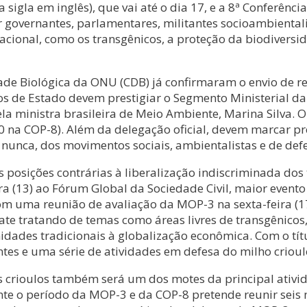
sigla em inglês), que vai até o dia 17, e a 8ª Conferênc
 governantes, parlamentares, militantes socioambientalis
nacional, como os transgênicos, a proteção da biodivers
dade Biológica da ONU (CDB) já confirmaram o envio de 
ros de Estado devem prestigiar o Segmento Ministerial 
a ministra brasileira de Meio Ambiente, Marina Silva. O 
0 na COP-8). Além da delegação oficial, devem marcar pr
unca, dos movimentos sociais, ambientalistas e de def
posições contrárias à liberalização indiscriminada dos
 (13) ao Fórum Global da Sociedade Civil, maior evento p
uma reunião de avaliação da MOP-3 na sexta-feira (17)
e tratando de temas como áreas livres de transgênicos,
nidades tradicionais à globalização econômica. Com o t
es e uma série de atividades em defesa do milho crioul
os crioulos também será um dos motes da principal ativ
 o período da MOP-3 e da COP-8 pretende reunir seis mi