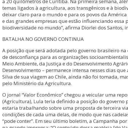
a 20 quilômetros de Curitiba. Na primeira semana, a
temas ligados à agricultura, aos transgênicos e à biodi
deixar claro para o mundo e para os povos da América
e das grandes empresas que estão influenciando essa
biodiversidade no mundo”, afirma Diorlei dos Santos, 
BATALHA NO GOVERNO CONTINUA
A posição que será adotada pelo governo brasileiro na
de desconfiança para as organizações socioambientalista
Meio Ambiente, da Justiça e do Desenvolvimento Agrário,
Desenvolvimento – permanece intensa nesses dias que a
Silva de sua viagem ao Chile, ainda não foi tomada, ma
pelo Ministério da Agricultura.
O jornal “Valor Econômico” chegou a veicular uma repo
(Agricultura), Lula teria definido a posição do governo
estaria trabalhando sobre uma proposta de terceira via
condições de cada uma delas, de modo que nas cadeias 
“pode conter”. Em seu último boletim, a Campanha por 
na grande imprensa: “O conteúdo dessa matéria [do Va