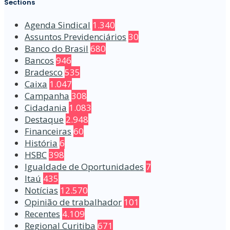
Sections
Agenda Sindical
1.340
Assuntos Previdenciários
30
Banco do Brasil
680
Bancos
946
Bradesco
535
Caixa
1.047
Campanha
308
Cidadania
1.083
Destaque
2.948
Financeiras
60
História
6
HSBC
398
Igualdade de Oportunidades
7
Itaú
435
Notícias
12.570
Opinião de trabalhador
101
Recentes
4.109
Regional Curitiba
671