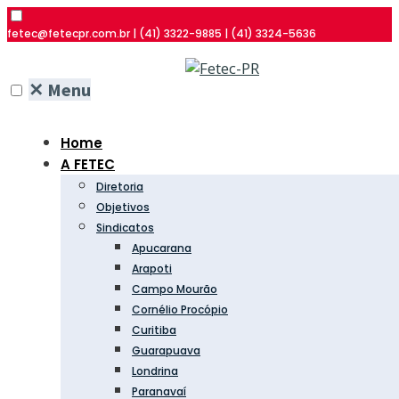
fetec@fetecpr.com.br | (41) 3322-9885 | (41) 3324-5636
✕
Menu
Home
A FETEC
Diretoria
Objetivos
Sindicatos
Apucarana
Arapoti
Campo Mourão
Cornélio Procópio
Curitiba
Guarapuava
Londrina
Paranavaí