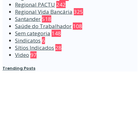
Regional PACTU
242
Regional Vida Bancária
325
Santander
518
Saúde do Trabalhador
108
Sem categoria
148
Sindicatos
6
Sítios Indicados
28
Video
97
Trending Posts