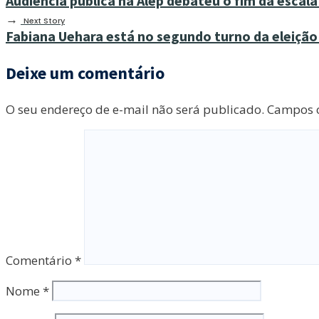
Audiência pública na Alep debateu o fim da escala
→
Next Story
Fabiana Uehara está no segundo turno da eleição 
Deixe um comentário
O seu endereço de e-mail não será publicado.
Campos o
Comentário
*
Nome
*