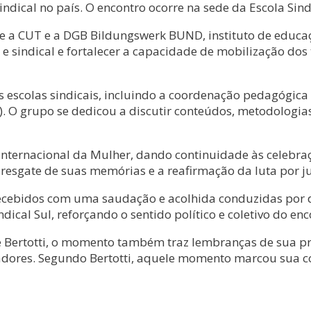
ndical no país. O encontro ocorre na sede da Escola Sindi
re a CUT e a DGB Bildungswerk BUND, instituto de educa
ca e sindical e fortalecer a capacidade de mobilização 
s escolas sindicais, incluindo a coordenação pedagógica
. O grupo se dedicou a discutir conteúdos, metodologia
nternacional da Mulher, dando continuidade às celebr
sgate de suas memórias e a reafirmação da luta por just
 recebidos com uma saudação e acolhida conduzidas por 
ical Sul, reforçando o sentido político e coletivo do enc
 Bertotti, o momento também traz lembranças de sua pri
dores. Segundo Bertotti, aquele momento marcou sua c