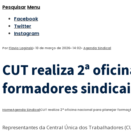
Pesquisar
Menu
Facebook
Twitter
Instagram
Por
Flavio Laginski
•
10 de março de 2026
•
14:02
•
Agenda Sindical
CUT realiza 2ª ofici
formadores sindicai
Home
Agenda Sindical
CUT realiza 2ª oficina nacional para planejar forma
Representantes da Central Única dos Trabalhadores (