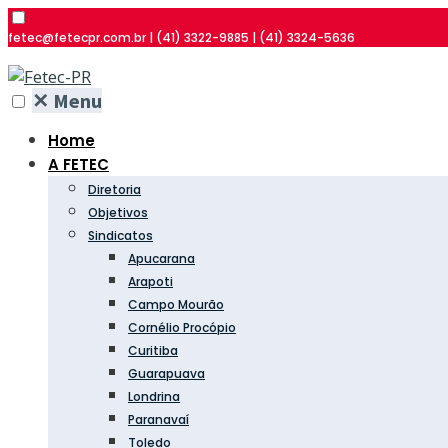
fetec@fetecpr.com.br | (41) 3322-9885 | (41) 3324-5636
✕
Menu
Home
A FETEC
Diretoria
Objetivos
Sindicatos
Apucarana
Arapoti
Campo Mourão
Cornélio Procópio
Curitiba
Guarapuava
Londrina
Paranavaí
Toledo