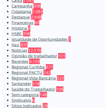
Caixa
1.047
Campanha
308
Cidadania
1.083
Destaque
2.948
Financeiras
60
História
6
HSBC
398
Igualdade de Oportunidades
7
Itaú
435
Notícias
12.570
Opinião de trabalhador
101
Recentes
4.109
Regional Curitiba
671
Regional PACTU
242
Regional Vida Bancária
325
Santander
518
Saúde do Trabalhador
108
Sem categoria
148
Sindicatos
6
Sítios Indicados
28