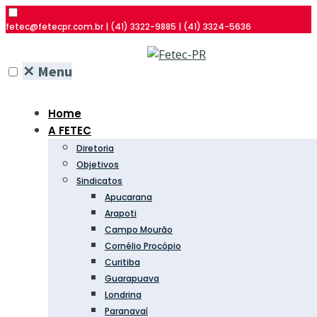
fetec@fetecpr.com.br | (41) 3322-9885 | (41) 3324-5636
✕
Menu
Home
A FETEC
Diretoria
Objetivos
Sindicatos
Apucarana
Arapoti
Campo Mourão
Cornélio Procópio
Curitiba
Guarapuava
Londrina
Paranavaí