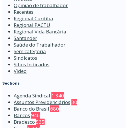
Opinião de trabalhador
Recentes
Regional Curitiba
Regional PACTU
Regional Vida Bancária
Santander
Saúde do Trabalhador
Sem categoria
Sindicatos
Sítios Indicados
Video
Sections
Agenda Sindical
1.340
Assuntos Previdenciários
30
Banco do Brasil
680
Bancos
946
Bradesco
535