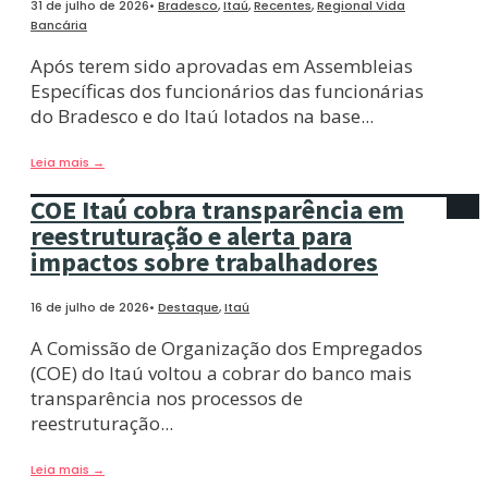
31 de julho de 2026
•
Bradesco
,
Itaú
,
Recentes
,
Regional Vida
Bancária
Após terem sido aprovadas em Assembleias
Específicas dos funcionários das funcionárias
do Bradesco e do Itaú lotados na base
...
Leia mais
→
COE Itaú cobra transparência em
reestruturação e alerta para
impactos sobre trabalhadores
16 de julho de 2026
•
Destaque
,
Itaú
A Comissão de Organização dos Empregados
(COE) do Itaú voltou a cobrar do banco mais
transparência nos processos de
reestruturação
...
Leia mais
→