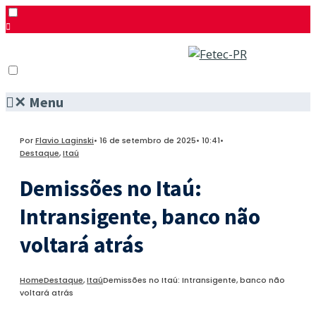
✕
Menu
Pesquisar
Menu
Facebook
Por
Flavio Laginski
•
16 de setembro de 2025
•
10:41
•
Twitter
Destaque
,
Itaú
Instagram
Demissões no Itaú:
Intransigente, banco não
voltará atrás
Home
Destaque
,
Itaú
Demissões no Itaú: Intransigente, banco não
voltará atrás