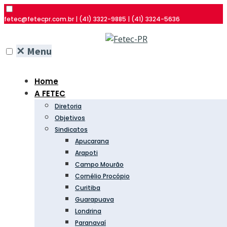
fetec@fetecpr.com.br | (41) 3322-9885 | (41) 3324-5636
✕
Menu
Home
A FETEC
Diretoria
Objetivos
Sindicatos
Apucarana
Arapoti
Campo Mourão
Cornélio Procópio
Curitiba
Guarapuava
Londrina
Paranavaí