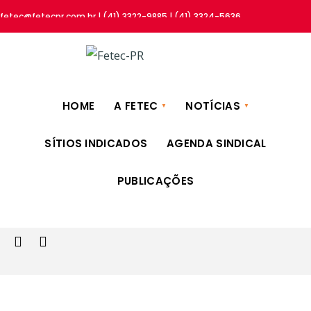
fetec@fetecpr.com.br | (41) 3322-9885 | (41) 3324-5636
HOME
A FETEC
NOTÍCIAS
SÍTIOS INDICADOS
AGENDA SINDICAL
PUBLICAÇÕES