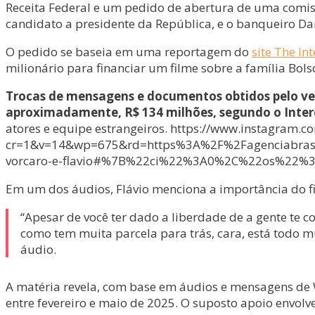
Receita Federal e um pedido de abertura de uma comissão
candidato a presidente da República, e o banqueiro Da
O pedido se baseia em uma reportagem do
site The Int
milionário para financiar um filme sobre a família Bol
Trocas de mensagens e documentos obtidos pelo ve
aproximadamente, R$ 134 milhões, segundo o Inter
atores e equipe estrangeiros. https://www.instagram
cr=1&v=14&wp=675&rd=https%3A%2F%2Fagenciabrasil.
vorcaro-e-flavio#%7B%22ci%22%3A0%2C%22os%22
Em um dos áudios, Flávio menciona a importância do fi
“Apesar de você ter dado a liberdade de a gente te c
como tem muita parcela para trás, cara, está todo m
áudio.
A matéria revela, com base em áudios e mensagens de
entre fevereiro e maio de 2025. O suposto apoio envol