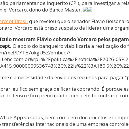
 parlamentar de inquérito (CPI), para investigar a relaç
niel Vorcaro, dono do Banco Master.
ercept Brasil
que revelou que o senador Flávio Bolsonar
sonaro. Vorcaro está preso suspeito de liderar uma organ
ículo mostram Flávio cobrando Vorcaro pelos pagame
cept.
O apoio do banqueiro viabilizaria a realização do f
.com/reel/DYTE7okgU5Z/embed/?
ebc.com.br&rp=%2Fpolitica%2Fnoticia%2F2026-05%2Fd
%3A415.90000009536743%2C%22ls%22%3A180.5%2C%2
lme e a necessidade do envio dos recursos para pagar “p
obrar, eu fico sem graça de ficar te cobrando. É porque
undo tenso e fico preocupado com o efeito contrário com
 WhatsApp vazadas, bem como em documentos e comprovan
ve transferências internacionais de uma empresa contro