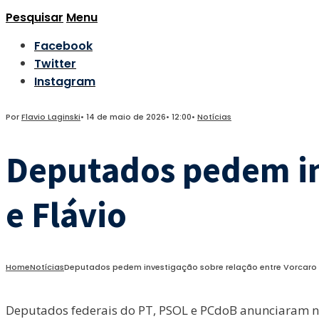
Pesquisar
Menu
Facebook
Twitter
Instagram
Por
Flavio Laginski
•
14 de maio de 2026
•
12:00
•
Notícias
Deputados pedem in
e Flávio
Home
Notícias
Deputados pedem investigação sobre relação entre Vorcaro 
Deputados federais do PT, PSOL e PCdoB anunciaram ne