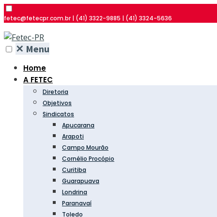
fetec@fetecpr.com.br | (41) 3322-9885 | (41) 3324-5636
✕
Menu
Home
A FETEC
Diretoria
Objetivos
Sindicatos
Apucarana
Arapoti
Campo Mourão
Cornélio Procópio
Curitiba
Guarapuava
Londrina
Paranavaí
Toledo