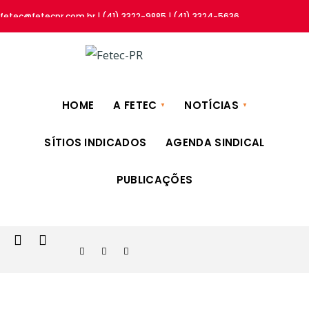
fetec@fetecpr.com.br | (41) 3322-9885 | (41) 3324-5636
HOME
A FETEC
NOTÍCIAS
SÍTIOS INDICADOS
AGENDA SINDICAL
PUBLICAÇÕES