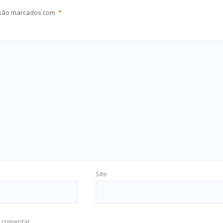
 são marcados com
*
Site
 comentar.