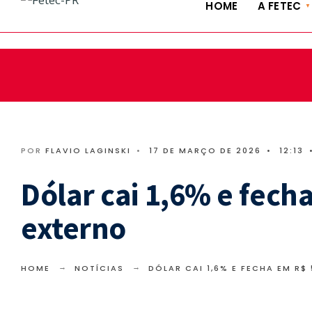
HOME
A FETEC
fetec@fetecpr.com.br | (41) 3322-9885 | (41) 3324-5636
POR
FLAVIO LAGINSKI
•
17 DE MARÇO DE 2026
•
12:13
Dólar cai 1,6% e fech
externo
HOME
NOTÍCIAS
DÓLAR CAI 1,6% E FECHA EM R$