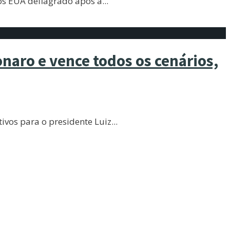
 os EUA deflagrado após a
...
onaro e vence todos os cenários,
ivos para o presidente Luiz
...