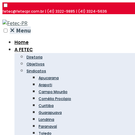
fetec@fetecpr.com.br | (41) 3322-9885 | (41) 3324-5636
✕
Menu
Home
A FETEC
Diretoria
Objetivos
Sindicatos
Apucarana
Arapoti
Campo Mourão
Cornélio Procópio
Curitiba
Guarapuava
Londrina
Paranavaí
Toledo