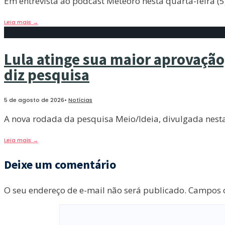
Em entrevista ao podcast Meteoro nesta quarta-feira (5
Leia mais
→
Lula atinge sua maior aprovação,
diz pesquisa
5 de agosto de 2026
•
Notícias
A nova rodada da pesquisa Meio/Ideia, divulgada nesta 
Leia mais
→
Deixe um comentário
O seu endereço de e-mail não será publicado.
Campos o