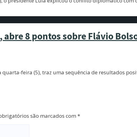
), o presidente Lula explicou o conflito diplomático com
 abre 8 pontos sobre Flávio Bols
quarta-feira (5), traz uma sequência de resultados posit
brigatórios são marcados com
*