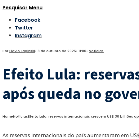
Pesquisar
Menu
Facebook
Twitter
Instagram
Por
Flavio Laginski
•
3 de outubro de 2025
•
11:00
•
Notícias
Efeito Lula: reserv
após queda no gove
Home
Notícias
Efeito Lula: reservas internacionais crescem US$ 30 bilhões
As reservas internacionais do país aumentaram em US$ 3