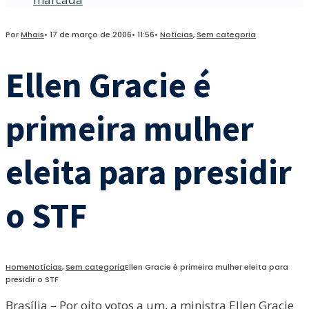
Por
Mhais
•
17 de março de 2006
•
11:56
•
Notícias
,
Sem categoria
Ellen Gracie é
primeira mulher
eleita para presidir
o STF
Home
Notícias
,
Sem categoria
Ellen Gracie é primeira mulher eleita para
presidir o STF
Brasília – Por oito votos a um, a ministra Ellen Gracie