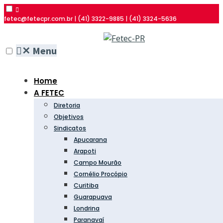
fetec@fetecpr.com.br | (41) 3322-9885 | (41) 3324-5636
✕
Menu
Home
A FETEC
Diretoria
Objetivos
Sindicatos
Apucarana
Arapoti
Campo Mourão
Cornélio Procópio
Curitiba
Guarapuava
Londrina
Paranavaí