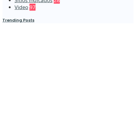
Sítios Indicados
28
Video
97
Trending Posts