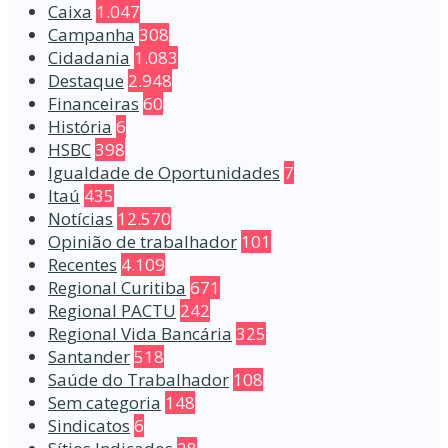
Caixa
1.047
Campanha
308
Cidadania
1.083
Destaque
2.948
Financeiras
60
História
6
HSBC
398
Igualdade de Oportunidades
7
Itaú
435
Notícias
12.570
Opinião de trabalhador
101
Recentes
4.109
Regional Curitiba
671
Regional PACTU
242
Regional Vida Bancária
325
Santander
518
Saúde do Trabalhador
108
Sem categoria
148
Sindicatos
6