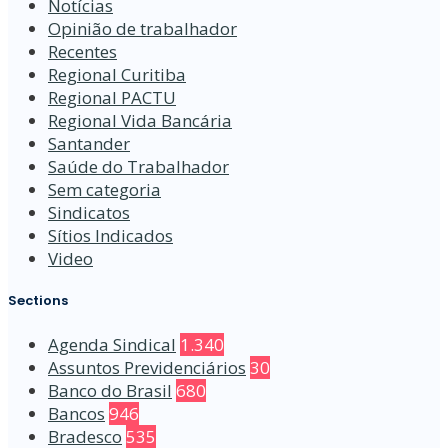
Notícias
Opinião de trabalhador
Recentes
Regional Curitiba
Regional PACTU
Regional Vida Bancária
Santander
Saúde do Trabalhador
Sem categoria
Sindicatos
Sítios Indicados
Video
Sections
Agenda Sindical
1.340
Assuntos Previdenciários
30
Banco do Brasil
680
Bancos
946
Bradesco
535