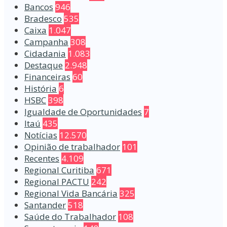
Bancos
946
Bradesco
535
Caixa
1.047
Campanha
308
Cidadania
1.083
Destaque
2.948
Financeiras
60
História
6
HSBC
398
Igualdade de Oportunidades
7
Itaú
435
Notícias
12.570
Opinião de trabalhador
101
Recentes
4.109
Regional Curitiba
671
Regional PACTU
242
Regional Vida Bancária
325
Santander
518
Saúde do Trabalhador
108