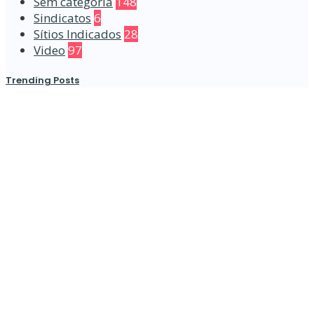
Sem categoria
148
Sindicatos
6
Sítios Indicados
28
Video
97
Trending Posts