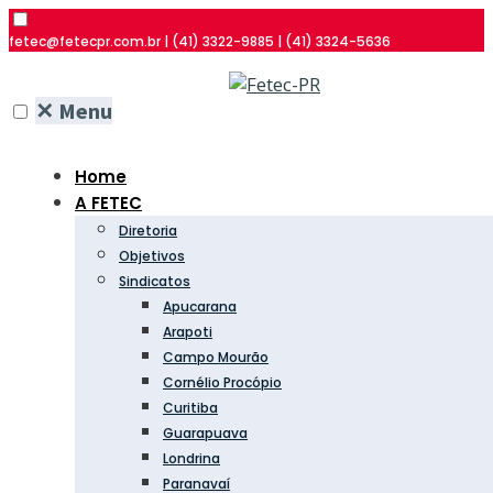
fetec@fetecpr.com.br | (41) 3322-9885 | (41) 3324-5636
✕
Menu
Home
A FETEC
Diretoria
Objetivos
Sindicatos
Apucarana
Arapoti
Campo Mourão
Cornélio Procópio
Curitiba
Guarapuava
Londrina
Paranavaí