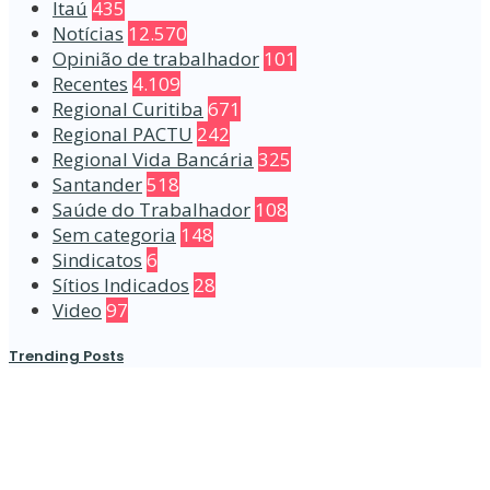
Itaú
435
Notícias
12.570
Opinião de trabalhador
101
Recentes
4.109
Regional Curitiba
671
Regional PACTU
242
Regional Vida Bancária
325
Santander
518
Saúde do Trabalhador
108
Sem categoria
148
Sindicatos
6
Sítios Indicados
28
Video
97
Trending Posts