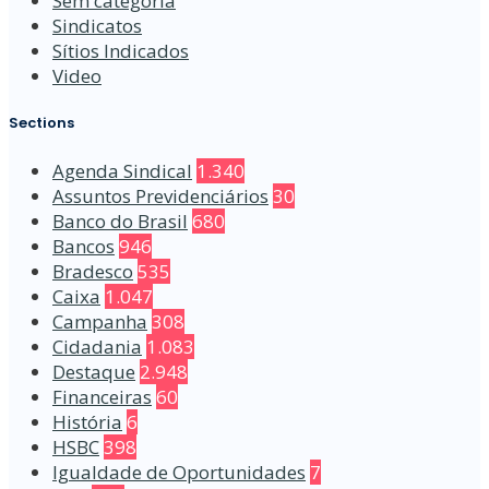
Sem categoria
Sindicatos
Sítios Indicados
Video
Sections
Agenda Sindical
1.340
Assuntos Previdenciários
30
Banco do Brasil
680
Bancos
946
Bradesco
535
Caixa
1.047
Campanha
308
Cidadania
1.083
Destaque
2.948
Financeiras
60
História
6
HSBC
398
Igualdade de Oportunidades
7