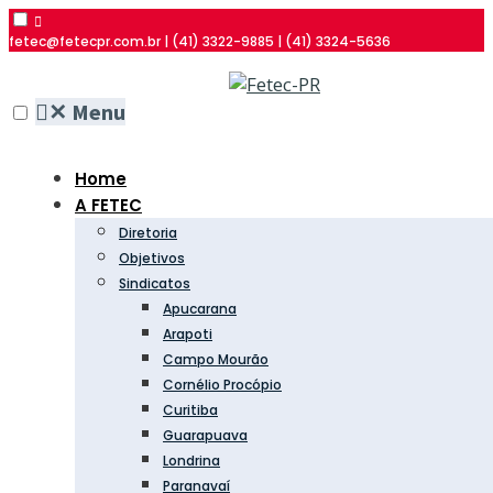
fetec@fetecpr.com.br | (41) 3322-9885 | (41) 3324-5636
✕
Menu
Home
A FETEC
Diretoria
Objetivos
Sindicatos
Apucarana
Arapoti
Campo Mourão
Cornélio Procópio
Curitiba
Guarapuava
Londrina
Paranavaí