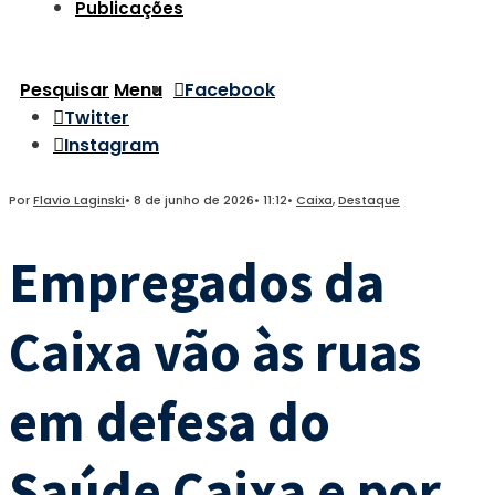
Publicações
Pesquisar
Menu
Facebook
Twitter
Instagram
Por
Flavio Laginski
•
8 de junho de 2026
•
11:12
•
Caixa
,
Destaque
Empregados da
Caixa vão às ruas
em defesa do
Saúde Caixa e por