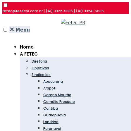
fetec@fetecpr.com.br | (41) 3322-9885 | (41) 3324-5636
✕
Menu
Home
A FETEC
Diretoria
Objetivos
Sindicatos
Apucarana
Arapoti
Campo Mourão
Cornélio Procópio
Curitiba
Guarapuava
Londrina
Paranavaí