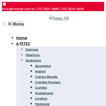
fetec@fetecpr.com.br | (41) 3322-9885 | (41) 3324-5636
✕
Menu
Home
A FETEC
Diretoria
Objetivos
Sindicatos
Apucarana
Arapoti
Campo Mourão
Cornélio Procópio
Curitiba
Guarapuava
Londrina
Paranavaí