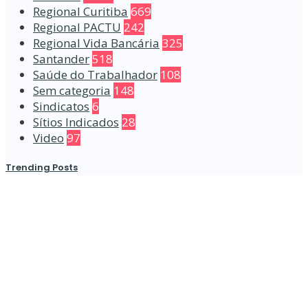
Regional Curitiba
669
Regional PACTU
242
Regional Vida Bancária
325
Santander
518
Saúde do Trabalhador
108
Sem categoria
148
Sindicatos
6
Sítios Indicados
28
Video
97
Trending Posts