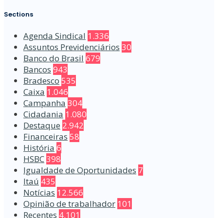
Sections
Agenda Sindical
1.336
Assuntos Previdenciários
30
Banco do Brasil
679
Bancos
943
Bradesco
535
Caixa
1.046
Campanha
304
Cidadania
1.080
Destaque
2.942
Financeiras
58
História
6
HSBC
398
Igualdade de Oportunidades
7
Itaú
435
Notícias
12.566
Opinião de trabalhador
101
Recentes
4.101