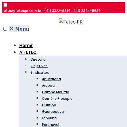
fetec@fetecpr.com.br | (41) 3322-9885 | (41) 3324-5636
✕
Menu
Home
A FETEC
Diretoria
Objetivos
Sindicatos
Apucarana
Arapoti
Campo Mourão
Cornélio Procópio
Curitiba
Guarapuava
Londrina
Paranavaí