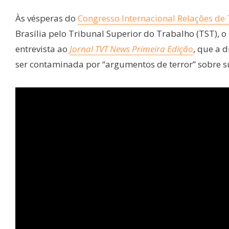
Às vésperas do
Congresso Internacional Relações d
Brasília pelo Tribunal Superior do Trabalho (TST), o
entrevista ao
Jornal TVT News Primeira Edição
, que a 
ser contaminada por “argumentos de terror” sobre 