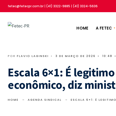
fetec@fetecpr.com.br | (41) 3322-9885 | (41) 3324-5636
HOME
A FETEC
POR
FLAVIO LAGINSKI
•
3 DE MARÇO DE 2026
•
10:48
Escala 6×1: É legiti
econômico, diz minist
HOME
AGENDA SINDICAL
ESCALA 6×1: É LEGITI