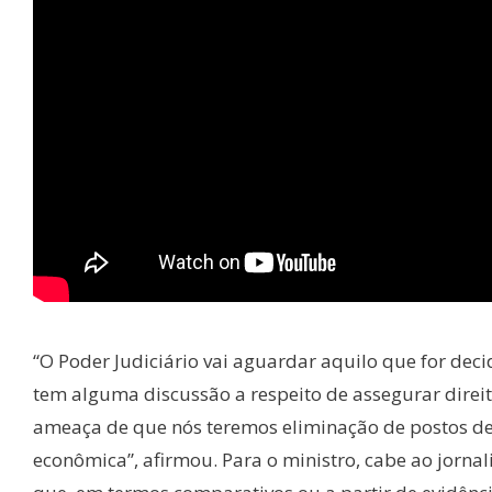
“O Poder Judiciário vai aguardar aquilo que for dec
tem alguma discussão a respeito de assegurar direit
ameaça de que nós teremos eliminação de postos de 
econômica”, afirmou. Para o ministro, cabe ao jorna