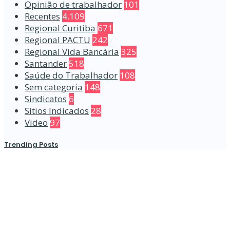
Opinião de trabalhador
101
Recentes
4.109
Regional Curitiba
671
Regional PACTU
242
Regional Vida Bancária
325
Santander
518
Saúde do Trabalhador
108
Sem categoria
148
Sindicatos
6
Sítios Indicados
28
Video
97
Trending Posts