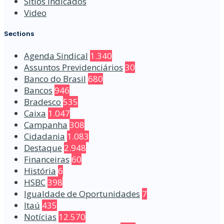
Sítios Indicados
Video
Sections
Agenda Sindical
1.340
Assuntos Previdenciários
30
Banco do Brasil
680
Bancos
946
Bradesco
535
Caixa
1.047
Campanha
308
Cidadania
1.083
Destaque
2.948
Financeiras
60
História
6
HSBC
398
Igualdade de Oportunidades
7
Itaú
435
Notícias
12.570