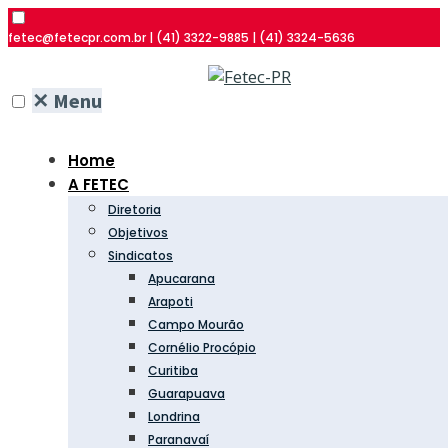
fetec@fetecpr.com.br | (41) 3322-9885 | (41) 3324-5636
✕
Menu
Home
A FETEC
Diretoria
Objetivos
Sindicatos
Apucarana
Arapoti
Campo Mourão
Cornélio Procópio
Curitiba
Guarapuava
Londrina
Paranavaí