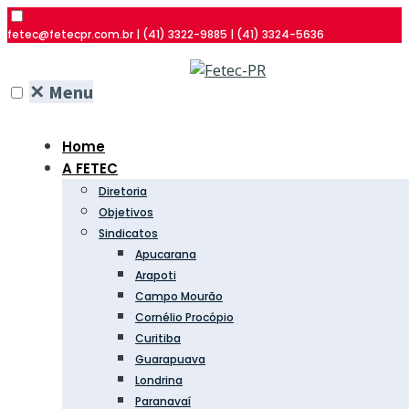
fetec@fetecpr.com.br | (41) 3322-9885 | (41) 3324-5636
✕
Menu
Home
A FETEC
Diretoria
Objetivos
Sindicatos
Apucarana
Arapoti
Campo Mourão
Cornélio Procópio
Curitiba
Guarapuava
Londrina
Paranavaí