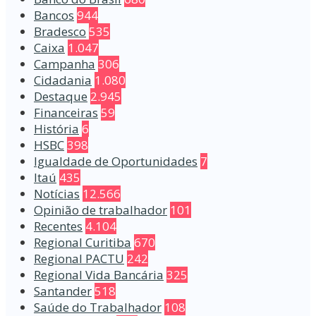
Bancos
944
Bradesco
535
Caixa
1.047
Campanha
306
Cidadania
1.080
Destaque
2.945
Financeiras
59
História
6
HSBC
398
Igualdade de Oportunidades
7
Itaú
435
Notícias
12.566
Opinião de trabalhador
101
Recentes
4.104
Regional Curitiba
670
Regional PACTU
242
Regional Vida Bancária
325
Santander
518
Saúde do Trabalhador
108