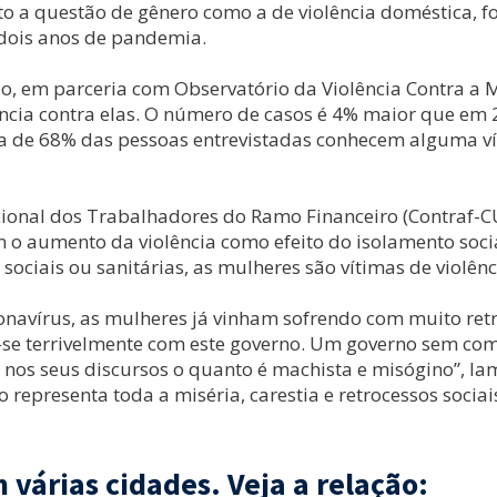
o a questão de gênero como a de violência doméstica, foi
 dois anos de pandemia.
do, em parceria com Observatório da Violência Contra a 
cia contra elas. O número de casos é 4% maior que em 2
ca de 68% das pessoas entrevistadas conhecem alguma vít
cional dos Trabalhadores do Ramo Financeiro (Contraf-C
 aumento da violência como efeito do isolamento social e
sociais ou sanitárias, as mulheres são vítimas de violênc
navírus, as mulheres já vinham sofrendo com muito retr
u-se terrivelmente com este governo. Um governo sem com
nos seus discursos o quanto é machista e misógino”, lam
 representa toda a miséria, carestia e retrocessos soci
várias cidades. Veja a relação: