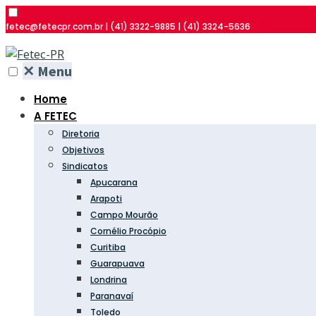
fetec@fetecpr.com.br | (41) 3322-9885 | (41) 3324-5636
✕
Menu
Home
A FETEC
Diretoria
Objetivos
Sindicatos
Apucarana
Arapoti
Campo Mourão
Cornélio Procópio
Curitiba
Guarapuava
Londrina
Paranavaí
Toledo