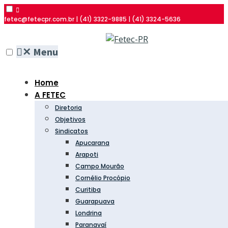
fetec@fetecpr.com.br | (41) 3322-9885 | (41) 3324-5636
✕
Menu
Home
A FETEC
Diretoria
Objetivos
Sindicatos
Apucarana
Arapoti
Campo Mourão
Cornélio Procópio
Curitiba
Guarapuava
Londrina
Paranavaí