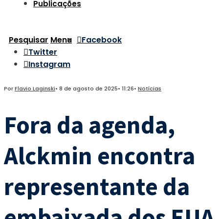
Publicações
Pesquisar
Menu
Facebook
Twitter
Instagram
Por
Flavio Laginski
•
8 de agosto de 2025
•
11:26
•
Notícias
Fora da agenda,
Alckmin encontra
representante da
embaixada dos EUA