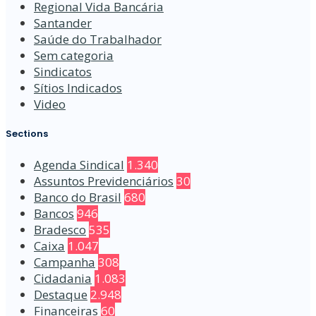
Regional Vida Bancária
Santander
Saúde do Trabalhador
Sem categoria
Sindicatos
Sítios Indicados
Video
Sections
Agenda Sindical
1.340
Assuntos Previdenciários
30
Banco do Brasil
680
Bancos
946
Bradesco
535
Caixa
1.047
Campanha
308
Cidadania
1.083
Destaque
2.948
Financeiras
60