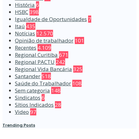
História
6
HSBC
398
Igualdade de Oportunidades
7
Itaú
435
Notícias
12.570
Opinião de trabalhador
101
Recentes
4.109
Regional Curitiba
671
Regional PACTU
242
Regional Vida Bancária
325
Santander
518
Saúde do Trabalhador
108
Sem categoria
148
Sindicatos
6
Sítios Indicados
28
Video
97
Trending Posts