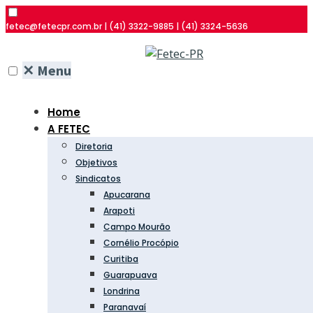
fetec@fetecpr.com.br | (41) 3322-9885 | (41) 3324-5636
✕
Menu
Home
A FETEC
Diretoria
Objetivos
Sindicatos
Apucarana
Arapoti
Campo Mourão
Cornélio Procópio
Curitiba
Guarapuava
Londrina
Paranavaí