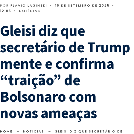
POR
FLAVIO LAGINSKI
•
16 DE SETEMBRO DE 2025
•
12:05
•
NOTÍCIAS
Gleisi diz que
secretário de Trump
mente e confirma
“traição” de
Bolsonaro com
novas ameaças
HOME
NOTÍCIAS
GLEISI DIZ QUE SECRETÁRIO DE