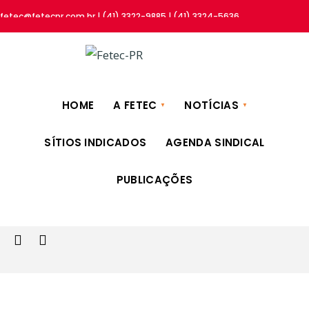
fetec@fetecpr.com.br | (41) 3322-9885 | (41) 3324-5636
HOME
A FETEC
NOTÍCIAS
SÍTIOS INDICADOS
AGENDA SINDICAL
PUBLICAÇÕES