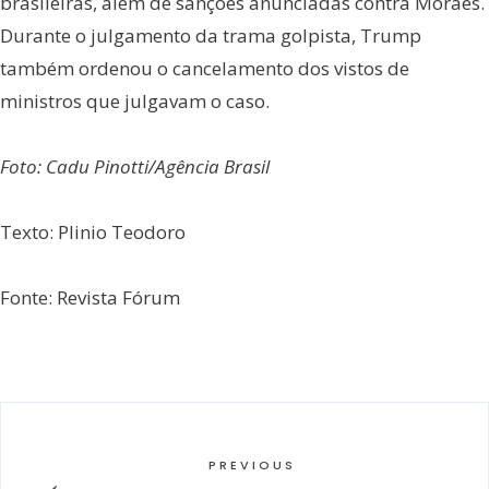
brasileiras, além de sanções anunciadas contra Moraes.
Durante o julgamento da trama golpista, Trump
também ordenou o cancelamento dos vistos de
ministros que julgavam o caso.
Foto: Cadu Pinotti/Agência Brasil
Texto: Plinio Teodoro
Fonte: Revista Fórum
PREVIOUS
←