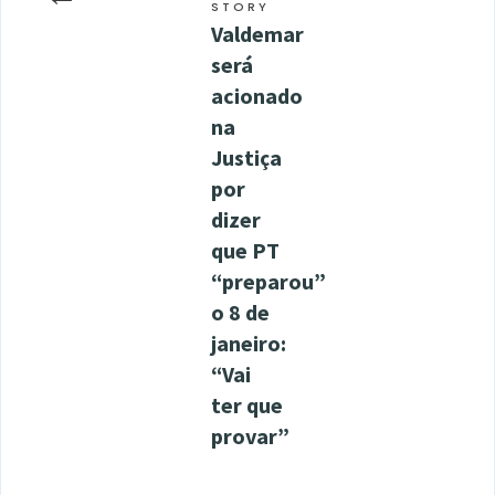
STORY
Valdemar
será
acionado
na
Justiça
por
dizer
que PT
“preparou”
o 8 de
janeiro:
“Vai
ter que
provar”