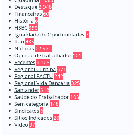
Destaque
2.948
Financeiras
60
História
6
HSBC
398
Igualdade de Oportunidades
7
Itaú
435
Notícias
12.570
Opinião de trabalhador
101
Recentes
4.109
Regional Curitiba
671
Regional PACTU
242
Regional Vida Bancária
325
Santander
518
Saúde do Trabalhador
108
Sem categoria
148
Sindicatos
6
Sítios Indicados
28
Video
97