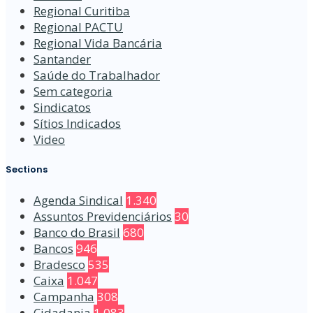
Regional Curitiba
Regional PACTU
Regional Vida Bancária
Santander
Saúde do Trabalhador
Sem categoria
Sindicatos
Sítios Indicados
Video
Sections
Agenda Sindical
1.340
Assuntos Previdenciários
30
Banco do Brasil
680
Bancos
946
Bradesco
535
Caixa
1.047
Campanha
308
Cidadania
1.083