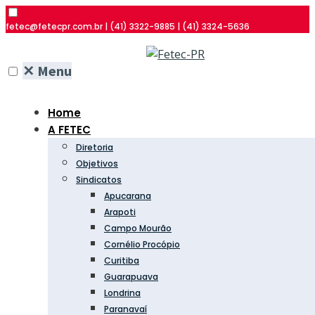
fetec@fetecpr.com.br | (41) 3322-9885 | (41) 3324-5636
✕
Menu
Home
A FETEC
Diretoria
Objetivos
Sindicatos
Apucarana
Arapoti
Campo Mourão
Cornélio Procópio
Curitiba
Guarapuava
Londrina
Paranavaí